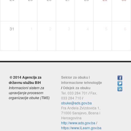
31
1
2
3
4
5
6
© 2014 Agencija za
Sektor za obuku i
državnu službu BiH
informacione tehnologije
Informacioni sistem za
/
Odsjek za obuku
upravljanje procesom
Tel. 033 284 701
/
Fax.
organizacije obuke (TMS)
033 284 710
/
obuke@ads.gov.ba
Fra Anđela Zvizdovića 1,
71000 Sarajevo, Bosna i
Hercegovina
http://www.ads.gov.ba
/
https://www.iLearn.gov.ba