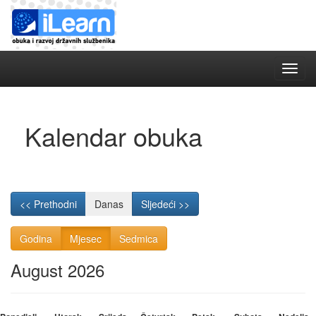
Toggle
naviga
Kalendar obuka
<< Prethodni
Danas
Sljedeći >>
Godina
Mjesec
Sedmica
August 2026